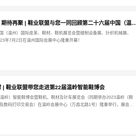
精彩不止，期待再聚 | 鞋业联盟与您一同回顾第二十六届中国（温州）国际皮革、
国（温州）国际皮革、鞋材、鞋机展览会暨缝制设备展、针织机械展、
023年7月2日在温州国际会展中心隆重开幕！
 | 鞋业联盟带您走进第22届温岭智能鞋博会
（温岭）智能鞋博会暨鞋机、鞋材及针车展览会（同期举办2023温岭（鞋
及数码打印交易会）在温岭会展中心（万昌北路1号）隆重举行，展会为