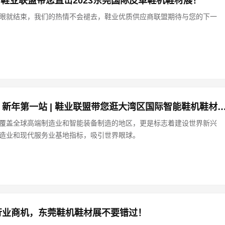
| 鞋业联盟带您直击2023东莞国际皮革鞋机鞋材展！
眼就结束，我们的热情不会褪去，鞋业优质供应商联盟期待与您的下一
聚焦创新，新年第一站 | 鞋业联盟带您逛大湾区国际智能鞋机鞋材工
覆盖全球高端制造业和智能装备制造的地区，更是标志着建设世界新兴
造业和现代服务业基地指标，吸引世界眼球。
行业商机，东莞鞋机鞋材展不要错过！