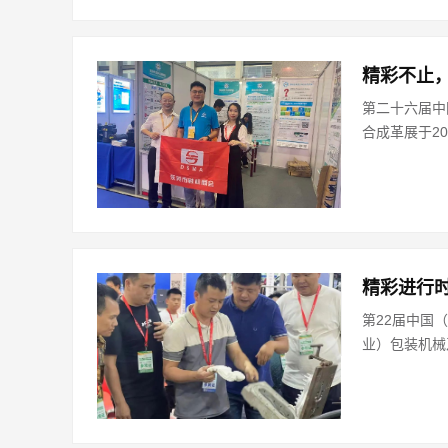
第二十六届中
合成革展于2
精彩进行时
第22届中国
业）包装机械
期3天。