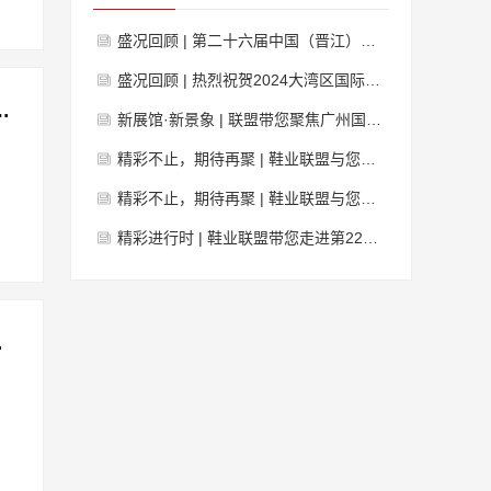
盛况回顾 | 第二十六届中国（晋江）国际鞋业暨第九届国际体育产业博览会圆满落幕
盛况回顾 | 热烈祝贺2024大湾区国际智能鞋机鞋材展圆满闭幕！
国际鞋类、皮革及工业设备展览会精彩瞬间！
新展馆·新景象 | 联盟带您聚焦广州国际鞋类、皮革及工业设备展览会精彩瞬间！
精彩不止，期待再聚 | 鞋业联盟与您一同回顾第二十六届中国（温州）国际皮革、鞋材、鞋机展览会！
精彩不止，期待再聚 | 鞋业联盟与您一同回顾第二十六届中国（温州）国际皮革、鞋材、鞋机展览会！
精彩进行时 | 鞋业联盟带您走进第22届温岭智能鞋博会
鞋材、鞋机展览会！