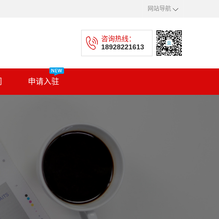
网站导航
咨询热线：
18928221613
们
申请入驻