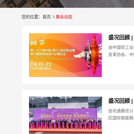
您的位置：首页
展会动态
由中国轻工业
皮革协会、中
届中国（晋江
盛况回顾 
由讯通展览公
区国际智能鞋