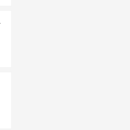
鞋材、鞋机展览会！