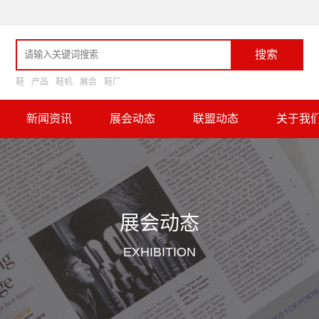
搜索
鞋
产品
鞋机
展会
鞋厂
新闻资讯
展会动态
联盟动态
关于我
展会动态
EXHIBITION