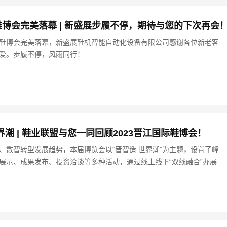
博会完美落幕 | 新盛展步履不停，期待与您的下次再会
鞋博会完美落幕，新盛展鞋机智能自动化设备有限公司感谢各位新老客
爱。步履不停，风雨同行！
界潮 | 鞋业联盟与您一同回顾2023晋江国际鞋博会！
、数智转型发展趋势，本届博览会以“晋智造 世界潮”为主题，设置了峰
展示、成果发布、投资洽谈等多种活动，通过线上线下“双线融合”办展，
个国家和地区、2000多家海内外展商