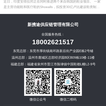
近日，印度安得拉邦正在同时推进两个来自韩国的鞋业项目。 一家
是主营功能鞋和医疗鞋的Shoealls，拟投资30亿卢比建设鞋类制造
项目，预计创造约3000个就业岗位。 另一家是鞋材制造商
Boyoung，计划投资24.5亿卢比，在Annamayya县建设出口型鞋类
零部件工厂。 两个项目公开披露的拟投资额合计54.5亿卢比。它们
新携途供应链管理有限公司
处在鞋业产业链的两个不同位置。
全国服务热线：
18002621517
东莞总部：东莞市厚街镇南环路新后街产业园E栋2号铺
温州总部：温州市鹿城区总部经济园B区B09栋10楼-11楼
福建总部：福建省泉州市晋江市陈埭镇中国鞋都L幢L2-9号
微信公众号
微信二维码