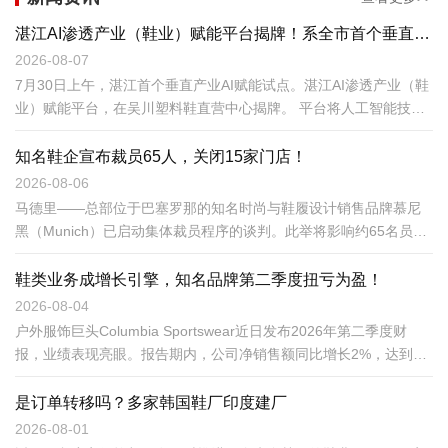
湛江AI渗透产业（鞋业）赋能平台揭牌！系全市首个垂直产业赋能试点
2026-08-07
7月30日上午，湛江首个垂直产业AI赋能试点。湛江AI渗透产业（鞋
业）赋能平台，在吴川塑料鞋直营中心揭牌。 平台将人工智能技术
嵌入研发设计、供应链协同、市场开拓风险研判等环节，为制鞋企
业提供轻量化、普惠型数字服务，推动吴川塑料鞋产业加快数智化
知名鞋企宣布裁员65人，关闭15家门店！
转型。
2026-08-06
马德里——总部位于巴塞罗那的知名时尚与鞋履设计销售品牌慕尼
黑（Munich）已启动集体裁员程序的谈判。此举将影响约65名员
工，并涉及关闭15家门店。此次对其员工队伍和零售网络的调整，
源于该公司在上一财年面临严峻经济困境。
鞋类业务成增长引擎，知名品牌第二季度扭亏为盈！
2026-08-04
户外服饰巨头Columbia Sportswear近日发布2026年第二季度财
报，业绩表现亮眼。报告期内，公司净销售额同比增长2%，达到
6.144亿美元，超出市场普遍预期；毛利率提升至58.3%，净利润录
得2660万美元，成功实现同比扭亏为盈。
是订单转移吗？多家韩国鞋厂印度建厂
2026-08-01